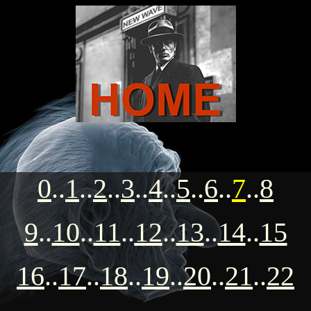
0
..
1
..
2
..
3
..
4
..
5
..
6
..
7
..
8
9
..
10
..
11
..
12
..
13
..
14
..
15
16
..
17
..
18
..
19
..
20
..
21
..
22