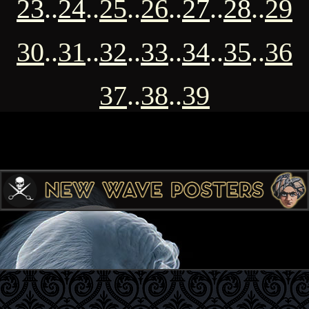
23
..
24
..
25
..
26
..
27
..
28
..
29
30
..
31
..
32
..
33
..
34
..
35
..
36
37
..
38
..
39